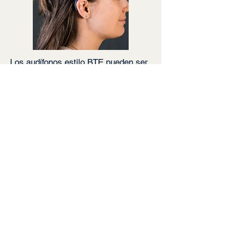
Los audífonos estilo BTE pueden ser
utilizados por casi todo el mundo.
Ayudan en todo el espectro de la
hipoacusia, desde leve hasta grave.
Además, son económicos y se
adaptan a la mayoría de los estilos
de vida.
Haz tu cita ahora mismo